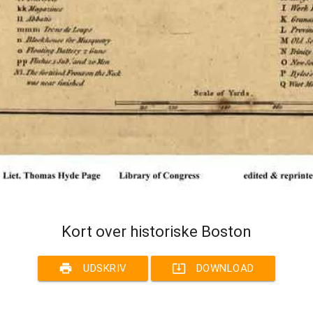
Kort over historiske Boston
print
system_update_alt
UDSKRIV
DOWNLOAD