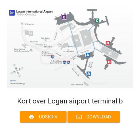
Kort over Logan airport terminal b
print
system_update_alt
UDSKRIV
DOWNLOAD