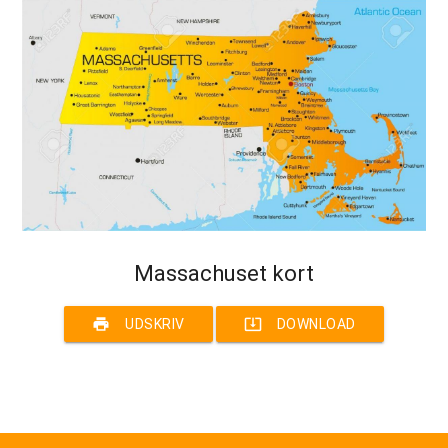
Massachuset kort
print
system_update_alt
UDSKRIV
DOWNLOAD